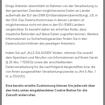
Einige Anbieter übermitteln im Rahmen von der Verarbeitung zu
den genannten Zwecken möglicherweise Daten an Länder
außerhalb der EU/ des EWR (Drittlanddatenübermittlung), z.B. in
die USA. Das Datenschutzniveau in diesen Ländern ist
möglicherweise nicht mit dem in den EU-/EWR-Ländern
vergleichbar. Es besteht daher ein erhöhtes Risiko, dass
staatliche Behörden auf diese Daten zugreifen können. Weitere
Informationen zu Sicherheitsgarantien finden Sie in den
Datenschutzrichtlinien des jeweiligen Anbieters.
Indem Sie auf „ALLE ZULASSEN" klicken, stimmen Sie sowohl
dem Speichern und Abrufen von Informationen auf Ihrem Gerät
Wie Apotheken neue Mitarbeiter
(§ 25 Abs. 1 TDDDG) sowie der anschließenden
finden können
Datenverarbeitung für die nachfolgend dargestellten bzw. die
von Ihnen ausgewählten Verarbeitungszwecke zu (Art 6 Abs. 1
lit. a. DSGVO).
08. Dezember 2020
Jobs in Apotheken bleiben lange unbesetzt.
Eine bereits erteilte Zustimmung können Sie jederzeit über
Mitarbeiter zu finden, ist in der Branche trotzdem
den links unten eingeblendeten Cookie-Button für die
nicht unmöglich. Alles, was du wissen musst.
Zukunft widerrufen.