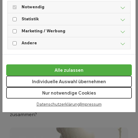
Notwendig
Statistik
Marketing / Werbung
Andere
Apotheke und Marketing: Gutes
Alle zulassen
Online- und Offline-Marketing
Individuelle Auswahl übernehmen
17. September 2020
Nur notwendige Cookies
Marketing wird für die Vor-Ort-Apotheke immer
Datenschutzerklärung
|
Impressum
wichtiger. Wie passen Apotheke und Marketing
zusammen?