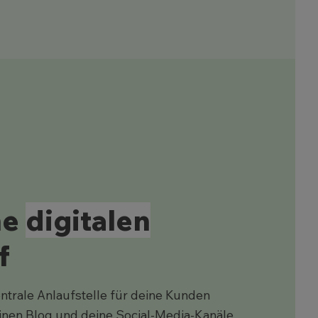
ne
digitalen
f
entrale Anlaufstelle für deine Kunden
nen Blog und deine Social-Media-Kanäle