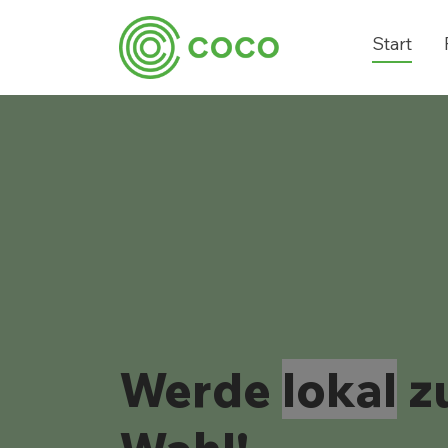
Start
Werde
lokal
zu