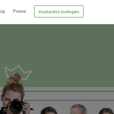
og
Preise
Kostenlos loslegen