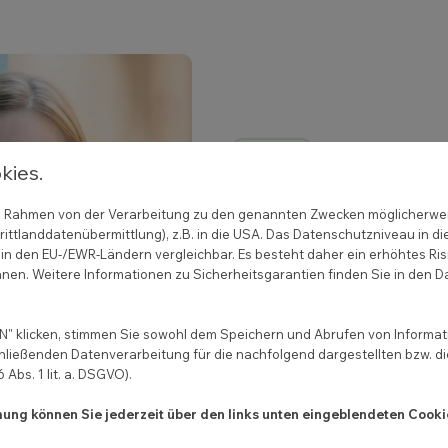
kies.
Ich habe schon vi
neuen Website erh
 im Rahmen von der Verarbeitung zu den genannten Zwecken möglicherwe
Mandanten-Anfrag
ittlanddatenübermittlung), z.B. in die USA. Das Datenschutzniveau in di
in den EU-/EWR-Ländern vergleichbar. Es besteht daher ein erhöhtes Ris
konkretes Fachge
nen. Weitere Informationen zu Sicherheitsgarantien finden Sie in den D
Noch dazu kann i
das System einfach
" klicken, stimmen Sie sowohl dem Speichern und Abrufen von Informati
hließenden Datenverarbeitung für die nachfolgend dargestellten bzw. d
— Gabriele Leucht
, 
Abs. 1 lit. a. DSGVO).
Fachanwältin für Med
mmung können Sie jederzeit über den links unten eingeblendeten Cooki