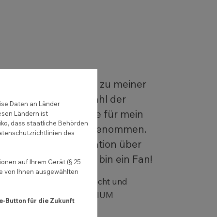
el positives Feedback zu meiner
alten. Und: Die Anzahl der
ise Daten an Länder
en über die Website für mein
esen Ländern ist
iko, dass staatliche Behörden
biet hat spürbar zugenommen.
atenschutzrichtlinien des
ch meine Kommunikation über
 selbst steuern. Ich bin ein Fan!
onen auf Ihrem Gerät (§ 25
ie von Ihnen ausgewählten
Fachanwältin für Arbeitsrecht und
izinrecht, Kanzlei REMEDIUM
e-Button für die Zukunft