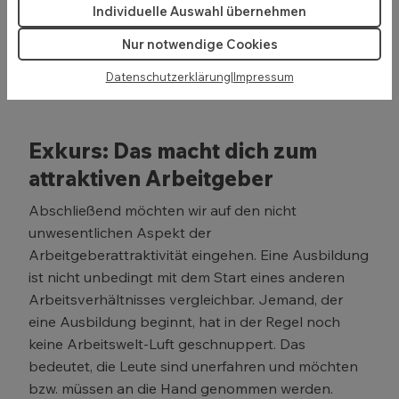
Wichtig: Mit ein bis zwei Beiträgen ist es noch nicht
Individuelle Auswahl übernehmen
getan – was es braucht um dich als attraktiven
Nur notwendige Cookies
Arbeitgeber darzustellen? Ausdauer und
Regelmäßigkeit.
Datenschutzerklärung
|
Impressum
Exkurs: Das macht dich zum
attraktiven Arbeitgeber
Abschließend möchten wir auf den nicht
unwesentlichen Aspekt der
Arbeitgeberattraktivität eingehen. Eine Ausbildung
ist nicht unbedingt mit dem Start eines anderen
Arbeitsverhältnisses vergleichbar. Jemand, der
eine Ausbildung beginnt, hat in der Regel noch
keine Arbeitswelt-Luft geschnuppert. Das
bedeutet, die Leute sind unerfahren und möchten
bzw. müssen an die Hand genommen werden.