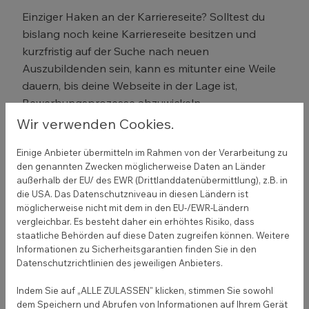
Einziger Haken an der Karriereseite? Solltest du
bislang noch keine Karriereseite besitzen und
kurzfristig auf der Suche nach neuen
Auszubildenden sein, kann es mitunter eine Weile
dauern, bis deine Webseite in der Lage ist,
Bewerbungsprozesse abzuwickeln.
Wir verwenden Cookies.
Vielleicht passt folgende Möglichkeit noch besser
zu dir?
Einige Anbieter übermitteln im Rahmen von der Verarbeitung zu
den genannten Zwecken möglicherweise Daten an Länder
außerhalb der EU/ des EWR (Drittlanddatenübermittlung), z.B. in
die USA. Das Datenschutzniveau in diesen Ländern ist
Nachwuchs im Handwerk
möglicherweise nicht mit dem in den EU-/EWR-Ländern
vergleichbar. Es besteht daher ein erhöhtes Risiko, dass
sichern: Mit Social Media
staatliche Behörden auf diese Daten zugreifen können. Weitere
Auszubildende begeistern
Informationen zu Sicherheitsgarantien finden Sie in den
Datenschutzrichtlinien des jeweiligen Anbieters.
Social Media wird immer wichtiger für
Indem Sie auf „ALLE ZULASSEN" klicken, stimmen Sie sowohl
Unternehmen. Ob für die Kundengewinnung, die
dem Speichern und Abrufen von Informationen auf Ihrem Gerät