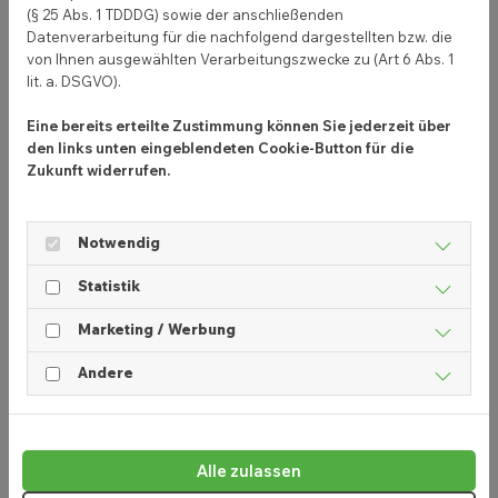
Kundenbindung oder auch zur Suche neuer
(§ 25 Abs. 1 TDDDG) sowie der anschließenden
Mitarbeitern. Auf Facebook, Instagram oder auch
Datenverarbeitung für die nachfolgend dargestellten bzw. die
LinkedIn bekommen Handwerksbetrieb eine
von Ihnen ausgewählten Verarbeitungszwecke zu (Art 6 Abs. 1
lit. a. DSGVO).
Plattform, um sich zu präsentieren. Möglichst nah
und authentisch.
Eine bereits erteilte Zustimmung können Sie jederzeit über
den links unten eingeblendeten Cookie-Button für die
Denn der menschliche, nahbare Aspekt ist
Zukunft widerrufen.
heutzutage enorm wichtig und macht die sozialen
Medien so zu einer interessanten Möglichkeit. Über
Instagram, Facebook und Co. Baust du ohne große
Notwendig
Umwege Vertrauen auf, vermittelst Expertise und
Statistik
kreierst ein positives Bild deines Unternehmens. Sei
präsent, sei aktiv und sei aufmerksam – dann geht
Marketing / Werbung
es eigentlich schon wie von selbst. Wenn du dann
Andere
noch deine junge Zielgruppe kennst, sie
möglicherweise verstehst und weißt, was bei ihnen
ankommt, dürfte es ein leichtes sein, neue
Auszubildende im Handwerk zu finden.
Alle zulassen