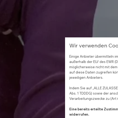
Wir verwenden Coo
Einige Anbieter übermitteln
außerhalb der EU/ des EWR (Dr
möglicherweise nicht mit dem 
auf diese Daten zugreifen kön
jeweiligen Anbieters.
Indem Sie auf „ALLE ZULASSEN
Abs. 1 TDDDG) sowie der ansc
Verarbeitungszwecke zu (Art 6 
Eine bereits erteilte Zusti
widerrufen.