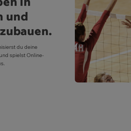
pen in
n und
fzubauen.
sierst du deine
und spielst Online-
s.