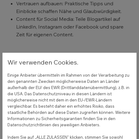
Vertrauen aufbauen: Praktische Tipps und
Einblicke schaffen Nähe und Glaubwürdigkeit.
Content für Social Media: Teile Blogartikel auf
LinkedIn, Instagram oder Facebook und spare
Zeit für eigenen Content.
Praxisbeispiele
Wir verwenden Cookies.
erfolgreicher
Einige Anbieter übermitteln im Rahmen von der Verarbeitung zu
Unternehmensblogs
den genannten Zwecken möglicherweise Daten an Länder
außerhalb der EU/ des EWR (Drittlanddatenübermittlung), z.B. in
die USA. Das Datenschutzniveau in diesen Ländern ist
1. Edeka Genusswelt
möglicherweise nicht mit dem in den EU-/EWR-Ländern
Edeka veröffentlicht saisonale Rezepte,
vergleichbar. Es besteht daher ein erhöhtes Risiko, dass
staatliche Behörden auf diese Daten zugreifen können. Weitere
Einkaufstipps und Geschichten aus der Region.
Informationen zu Sicherheitsgarantien finden Sie in den
Blogartikel wie „Herbstliche Kürbisrezepte“ führen
Datenschutzrichtlinien des jeweiligen Anbieters.
Leser direkt zu den passenden Produkten im
Supermarkt.
Indem Sie auf „ALLE ZULASSEN" klicken, stimmen Sie sowohl