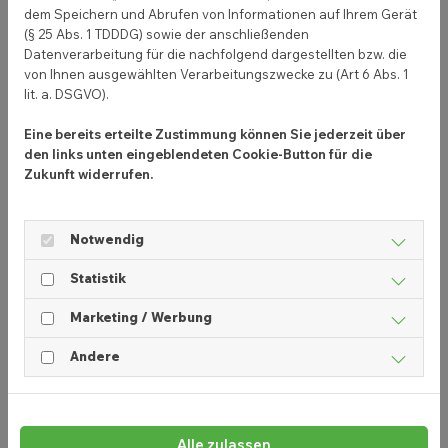
dem Speichern und Abrufen von Informationen auf Ihrem Gerät
2. Fielmann Blog
(§ 25 Abs. 1 TDDDG) sowie der anschließenden
Datenverarbeitung für die nachfolgend dargestellten bzw. die
Tipps rund um Brillenmode, Pflege und Trends. Ein
von Ihnen ausgewählten Verarbeitungszwecke zu (Art 6 Abs. 1
Artikel „So wählst du die perfekte Brille für deine
lit. a. DSGVO).
Gesichtsform“ bietet Mehrwert und bindet Kunden
langfristig.
Eine bereits erteilte Zustimmung können Sie jederzeit über
den links unten eingeblendeten Cookie-Button für die
Zukunft widerrufen.
3. Regionaler Handwerksbetrieb
Artikel zu Möbelpflege, Holzarten und DIY-Tipps
zeigen Expertise und ziehen neue Kunden an.
Notwendig
Statistik
4 häufig gestellte Fragen zu
Marketing / Werbung
Unternehmensblogs
Andere
1. Kann ich mit einem Blog Geld verdienen?
Direkt nicht. Ein Blog ist ein Marketinginstrument,
Alle zulassen
das Vertrauen aufbaut und Sichtbarkeit steigert –