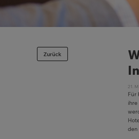
W
Zurück
I
21. M
Für 
ihre
werd
Hote
den 