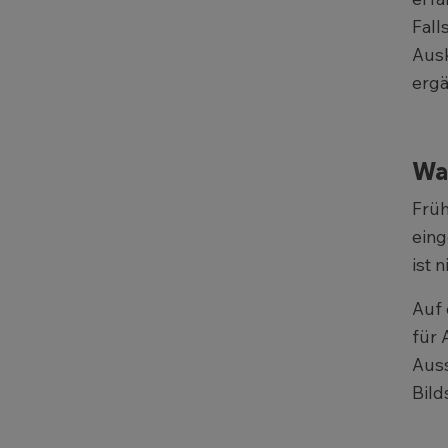
Fall
Ausk
ergä
Wa
Früh
eing
ist 
Auf 
für 
Auss
Bild