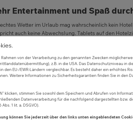
hr Entertainment und Spaß durch 
echtes Wetter im Urlaub mag wahrscheinlich kein Hot
pricht auch keine Abwechslung. Tablets auf den Hotel
italer Concierge“ stehen sie deinen Gästen immer zur Ve
kies.
den Infoscreens zentral zur Verfügung gestellt werden. 
lmagazin, Angebote im Spa, den Kontakt zum Zimmerser
 im Rahmen von der Verarbeitung zu den genannten Zwecken möglicherwe
ittlanddatenübermittlung), z.B. in die USA. Das Datenschutzniveau in di
in den EU-/EWR-Ländern vergleichbar. Es besteht daher ein erhöhtes Ris
außerdem kein Hotelgast mag, sind lange Wartezeiten.
nen. Weitere Informationen zu Sicherheitsgarantien finden Sie in den D
eiden, etwa wenn das Hotelzimmer noch nicht fertig ist,
 hier können Infoscreens verhindern, dass die gute Laun
" klicken, stimmen Sie sowohl dem Speichern und Abrufen von Informati
 lassen den Urlaub mit der richtigen Portion Spaß starte
hließenden Datenverarbeitung für die nachfolgend dargestellten bzw. d
Abs. 1 lit. a. DSGVO).
mmung können Sie jederzeit über den links unten eingeblendeten Cooki
rteil fürs Hotel: Direktes Feedba