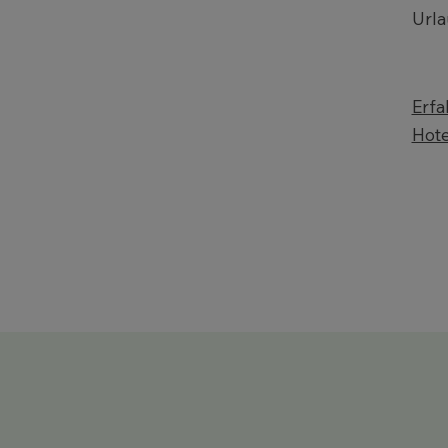
Urla
Erfa
Hote