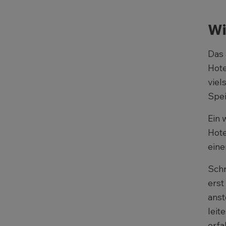
Wi
Das 
Hote
viel
Spei
Ein 
Hote
eine
Schr
erst
anst
leit
erfa