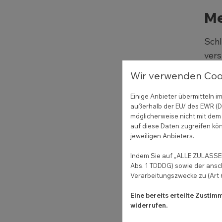
Me
Schl
vers
„dig
Wir verwenden Coo
bei 
Hote
Einige Anbieter übermitteln
außerhalb der EU/ des EWR (Dr
möglicherweise nicht mit dem 
Was 
auf diese Daten zugreifen kön
verm
jeweiligen Anbieters.
Auch
Indem Sie auf „ALLE ZULASSEN
Film
Abs. 1 TDDDG) sowie der ansc
Verarbeitungszwecke zu (Art 6 
Eine bereits erteilte Zusti
Vo
widerrufen.