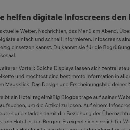
e helfen digitale Infoscreens den
aktuelle Wetter, Nachrichten, das Menü am Abend. Über 
lgäste einfach und schnell informieren. Infoscreens si
seitig einsetzen kannst. Du kannst sie für die Begrüßun
sesaal.
weiterer Vorteil: Solche Displays lassen sich zentral ste
lkette und möchtest eine bestimmte Information in alle
m Mausklick. Das Design und Erscheinungsbild deiner 
eibt ein Hotel regelmäßig Blogbeiträge auf seiner Webs
 aufsuchen, um die Artikel zu lesen. Auf einem Infoscr
euern und stärken damit die Beziehung der Übernach
est ein Hotel in den Bergen. Es eignet sich herrlich für 
hren die Hotelgäste, wie die Lage auf den Skipisten ist. 