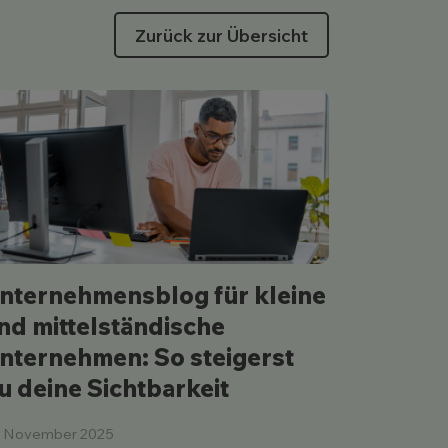
Zurück zur Übersicht
nternehmensblog für kleine
Keine 
nd mittelständische
Diese 5
nternehmen: So steigerst
du unb
u deine Sichtbarkeit
04. Novemb
Unsichtbar
. November 2025