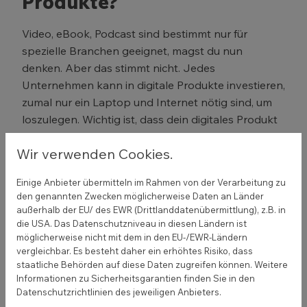
Produkte?
Video, eBook, Podcast sind bestimmt nur für
spezielle Branchen geeignet, magst du nun
denken. Aber das stimmt nicht. Jedes
Unternehmen kann in digitale Produkte investieren,
zumal nur ein Laptop und Internet nötig sind, um
loszulegen. Wichtig ist, dass dein digitales Produkt
ein konkretes Problem löst. Es muss einen
Wir verwenden Cookies.
Mehrwert für den Käufer haben. Die Zielgruppe
muss von sich aus an einer Lösung des Problems
Einige Anbieter übermitteln im Rahmen von der Verarbeitung zu
interessiert sein und danach online suchen.
den genannten Zwecken möglicherweise Daten an Länder
Andernfalls finden die Nutzer dein Angebot nicht.
außerhalb der EU/ des EWR (Drittlanddatenübermittlung), z.B. in
Die Folge: Du wirst nicht nebenbei Geld verdienen.
die USA. Das Datenschutzniveau in diesen Ländern ist
möglicherweise nicht mit dem in den EU-/EWR-Ländern
Mögliche Themen für dein digitales Produkt:
vergleichbar. Es besteht daher ein erhöhtes Risiko, dass
staatliche Behörden auf diese Daten zugreifen können. Weitere
Anleitungen für die Bewerbung, für Do-it-
Informationen zu Sicherheitsgarantien finden Sie in den
Datenschutzrichtlinien des jeweiligen Anbieters.
Yourself Dekoration zur Hochzeit oder für das