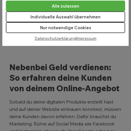
Durch digitale Produkte bekommst du passives
Alle zulassen
Einkommen und dein stationäres Geschäft
Individuelle Auswahl übernehmen
verlängert sich ins Internet. Die neuen
Berührungspunkte online werden sich außerdem
Nur notwendige Cookies
positiv auf die Wahrnehmung deiner Marke
Datenschutzerklärung
|
Impressum
auswirken.
Nebenbei Geld verdienen:
So erfahren deine Kunden
von deinem Online-Angebot
Sobald du deine digitalen Produkte erstellt hast
und auf deiner Website einbauen konntest, müssen
deine Kunden davon erfahren. Dafür brauchst du
Marketing. Rühre auf Social Media wie Facebook