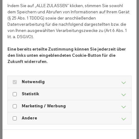
Erstellen von Smartphone-Bildern
Indem Sie auf „ALLE ZULASSEN" klicken, stimmen Sie sowohl
Ratgeber für Hundetraining, Ordnung im
dem Speichern und Abrufen von Informationen auf Ihrem Gerät
Haushalt, Zeitmanagement
(§ 25 Abs. 1 TDDDG) sowie der anschließenden
Datenverarbeitung für die nachfolgend dargestellten bzw. die
Lernhilfen für Sprachen, ein Instrument oder
von Ihnen ausgewählten Verarbeitungszwecke zu (Art 6 Abs. 1
Tanzen
lit. a. DSGVO).
Diätprogramm
Eine bereits erteilte Zustimmung können Sie jederzeit über
Finde ein Thema, das zu deinem Geschäft passt
den links unten eingeblendeten Cookie-Button für die
und deine potenziellen Kunden anspricht.
Zukunft widerrufen.
Identifiziere ihre Probleme und biete Lösungen
dafür an. Digitale Produkte sind nicht nur eine
Notwendig
Möglichkeit nebenbei Geld zu verdienen. Du
kannst dadurch auch mit deinen Kunden in
Statistik
direkten Kontakt treten. Hole dir Feedback von
Marketing / Werbung
ihnen ein. Frage sie, was sie sich von dir wünschen
und welche Fragen sie haben. So kannst du dein
Andere
nächstes digitales Produkt anhand ihrer Interessen
gestalten.