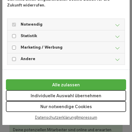
Zukunft widerrufen.
Notwendig
Statistik
Marketing / Werbung
Andere
Alle zulassen
Mit einer starken Marke und einer klaren
Positionierung gelingt es dir, dich und deine Praxis
Individuelle Auswahl übernehmen
abzugrenzen und aus der Masse herauszustechen.
Nur notwendige Cookies
In diesem Leitfaden
zeigen wir dir, wie du dabei
vorgehst.
Datenschutzerklärung
|
Impressum
Deine potenziellen Mitarbeiter sind online und erwarten