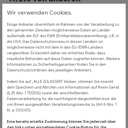
Arztpraxen in der Stadt
Wir verwenden Cookies.
abheben können
Einige Anbieter übermitteln im Rahmen von der Verarbeitung zu
den genannten Zwecken möglicherweise Daten an Länder
Die Abgrenzung zu deiner Konkurrenz ist wichtig,
außerhalb der EU/ des EWR (Drittlanddatenübermittlung), z.B. in
damit deine Marke sich abheben und bestehen
die USA. Das Datenschutzniveau in diesen Ländern ist
kann. Konzentriere dich hierbei auf deine Stärken
möglicherweise nicht mit dem in den EU-/EWR-Ländern
vergleichbar. Es besteht daher ein erhöhtes Risiko, dass
und darauf, was du deinen Patienten bieten willst.
staatliche Behörden auf diese Daten zugreifen können. Weitere
Informationen zu Sicherheitsgarantien finden Sie in den
Womöglich haben sie bei dir kürzere Wartezeiten
Datenschutzrichtlinien des jeweiligen Anbieters.
als in anderen Praxen. Oder du hast für
Berufstätige an einem Tag in der Woche nach 18
Indem Sie auf „ALLE ZULASSEN" klicken, stimmen Sie sowohl
Uhr geöffnet. Oder du bietest eine Online-
dem Speichern und Abrufen von Informationen auf Ihrem Gerät
(§ 25 Abs. 1 TDDDG) sowie der anschließenden
Terminbuchung auf deiner Website an, was andere
Datenverarbeitung für die nachfolgend dargestellten bzw. die
Ärzte in deiner Umgebung noch nicht tun.
von Ihnen ausgewählten Verarbeitungszwecke zu (Art 6 Abs. 1
lit. a. DSGVO).
Fakt ist: Ein Patient fühlt sich in deiner Praxis anders
als bei einem anderen Arzt. Du bist einmalig, du
Eine bereits erteilte Zustimmung können Sie jederzeit über
musst es nur noch erkennen und kommunizieren.
den links unten eingeblendeten Cookie-Button für die