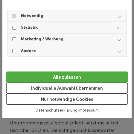
darin vorkommt, um die Chance zu steigern, bei
Google zu steigen.
Notwendig
Technische SEO richtet sich hingegen eher an die
Statistik
Struktur einer Seite. Sind die URLs deiner Seite alle
kurz genug? Bestenfalls beinhalten diese nicht
Marketing / Werbung
mehr als 10 Wörter. Ist die Userführung gut genug,
um Menschen lange auf der Seite zu halten? Auch
Andere
gute Verweildauern belohnt Google. Gibt es 404-
Seiten, also Fehlerseiten auf deiner Domain? Diese
müssen entfernt oder nachgearbeitet werden, da
Alle zulassen
Suchmaschinen fehlerhafte Seiten nicht mögen.
Auch ein SSL-Zertifikat gehört zur technischen
Individuelle Auswahl übernehmen
SEO-Optimierung – das Sicherheitszertifikat
Nur notwendige Cookies
steigert die Vertrauenswürdigkeit deiner Seite.
Datenschutzerklärung
|
Impressum
Wer weniger technikaffin ist und seine
Unternehmensseite selbst pflegt, setzt meist bei
textlicher SEO an. Die richtigen Schlüsselwörter