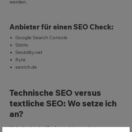
werden.
Anbieter für einen SEO Check:
Google Search Console
Sistrix
Seobility.net
Ryte
seorch.de
Technische SEO versus
textliche SEO: Wo setze ich
an?
Viele denken bei Suchmaschinenoptimierung an