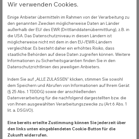
Google-freundliche Texte. Textinhalte sind für
Wir verwenden Cookies.
Google so etwas wie die Landkarte einer Seite. An
Einige Anbieter übermitteln im Rahmen von der Verarbeitung zu
wen richtet sich die Seite, welche Inhalte werden
den genannten Zwecken möglicherweise Daten an Länder
dargestellt? Und welche Schlagwörter sprechen
außerhalb der EU/ des EWR (Drittlanddatenübermittlung), z.B. in
Menschen an, die genau das auf Google, Bing und
die USA. Das Datenschutzniveau in diesen Ländern ist
Co. eingeben?
möglicherweise nicht mit dem in den EU-/EWR-Ländern
vergleichbar. Es besteht daher ein erhöhtes Risiko, dass
Google crawled Texte, analysiert sie also. Daher ist
staatliche Behörden auf diese Daten zugreifen können. Weitere
Informationen zu Sicherheitsgarantien finden Sie in den
es extrem bedeutend, die richtigen Keywords für
Datenschutzrichtlinien des jeweiligen Anbieters.
seine Website zur Suchmaschinenoptimierung zu
finden. Auch hier helfen kostenfreie Werkzeuge, um
Indem Sie auf „ALLE ZULASSEN" klicken, stimmen Sie sowohl
herauszufinden, was Menschen überhaupt suchen.
dem Speichern und Abrufen von Informationen auf Ihrem Gerät
(§ 25 Abs. 1 TDDDG) sowie der anschließenden
Ein Beispiel: Wenn dein Unternehmen eine
Datenverarbeitung für die nachfolgend dargestellten bzw. die
Manufaktur für gute Düfte ist, wird es bessere
von Ihnen ausgewählten Verarbeitungszwecke zu (Art 6 Abs. 1
Keywords geben, um dich bei Google zu listen. Ein
lit. a. DSGVO).
Beispiel dafür ist „Parfum“. Richte Texte also so aus,
Eine bereits erteilte Zustimmung können Sie jederzeit über
dass wichtige Schlagwörter wie „Parfum kaufen“,
den links unten eingeblendeten Cookie-Button für die
„hochwertiges Parfum“, „edle Düfte“ oder Ähnliches
Zukunft widerrufen.