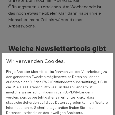
Uhrzeiten, um noch am Abend solide
Öffnungsraten zu erreichen. Am Wochenende ist
das noch etwas flexibeler. Klar, dann haben viele
Menschen mehr Zeit als während einer
Arbeitswoche.
Welche Newslettertools gibt
es dafür?
Wir verwenden Cookies.
Einen Newsletter zu versenden ist eigentlich ganz
Einige Anbieter übermitteln im Rahmen von der Verarbeitung zu
einfach. Mailprogramm öffnen, Verteilerliste
den genannten Zwecken möglicherweise Daten an Länder
außerhalb der EU/ des EWR (Drittlanddatenübermittlung), z.B. in
(Achtung: DSGVO) ins
Feld der Blindkopien
die USA. Das Datenschutzniveau in diesen Ländern ist
einfügen und
Newsletter erstellen
. Viele
möglicherweise nicht mit dem in den EU-/EWR-Ländern
Möglichkeiten, den Newsletter dabei zu
vergleichbar. Es besteht daher ein erhöhtes Risiko, dass
überwachen und ihn auch ansprechend
staatliche Behörden auf diese Daten zugreifen können. Weitere
Informationen zu Sicherheitsgarantien finden Sie in den
aufzubereiten, gibt es in der Form allerdings nicht.
Datenschutzrichtlinien des jeweiligen Anbieters.
Es ist eine simple Mail an mehrere Menschen, was