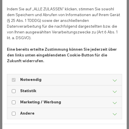
als Newsletter dienen kann, aber eher weniger
Indem Sie auf „ALLE ZULASSEN" klicken, stimmen Sie sowohl
auffällt.
dem Speichern und Abrufen von Informationen auf Ihrem Gerät
(§ 25 Abs. 1 TDDDG) sowie der anschließenden
Vielmehr bieten große Anbieter wie Cleverreach,
Datenverarbeitung für die nachfolgend dargestellten bzw. die
von Ihnen ausgewählten Verarbeitungszwecke zu (Art 6 Abs. 1
Sendinblue oder auch Rapidmail ihren Service zu
lit. a. DSGVO).
speziell gestalteten Newslettern an. Wer darüber
hinaus nach einem umfangreichen Werkzeug für
Eine bereits erteilte Zustimmung können Sie jederzeit über
noch weitere digitale Marketingmöglichkeiten
den links unten eingeblendeten Cookie-Button für die
Zukunft widerrufen.
sucht, kann auf das
Newslettertool
des Marketing
Systems
COCO
vertrauen. Der Vorteil:
Unternehmen können auf bereits veröffentlichte
Notwendig
Inhalte zurückgreifen.
Statistik
Marketing / Werbung
Newsletter automatisch
Andere
versenden: Wie funktioniert
das?