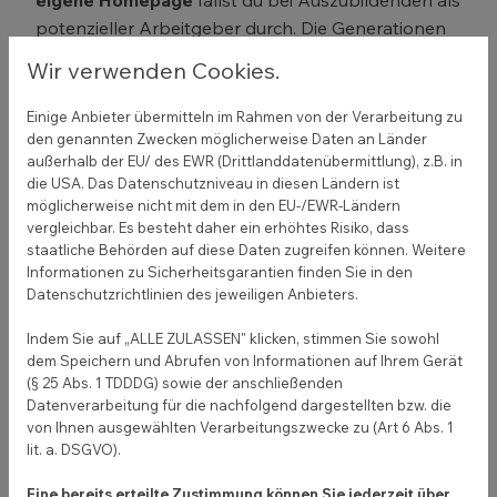
eigene Homepage
fällst du bei Auszubildenden als
potenzieller Arbeitgeber durch. Die Generationen
Y und Z sind die Handwerker der Digitalisierung.
Wir verwenden Cookies.
Abgesehen davon, dass du dadurch bessere
Einige Anbieter übermitteln im Rahmen von der Verarbeitung zu
Chancen hast, Azubis zu finden, kannst du selbst
den genannten Zwecken möglicherweise Daten an Länder
vom digitalen Arbeiten profitieren
. Die
außerhalb der EU/ des EWR (Drittlanddatenübermittlung), z.B. in
Auftragsbücher sind übersichtlicher. Online-
die USA. Das Datenschutzniveau in diesen Ländern ist
möglicherweise nicht mit dem in den EU-/EWR-Ländern
Terminanfragen erleichtern die Planung.
vergleichbar. Es besteht daher ein erhöhtes Risiko, dass
Regelmäßige Newsletter stärken die
staatliche Behörden auf diese Daten zugreifen können. Weitere
Kundenbindung. Nicht zuletzt eignen sich Website,
Informationen zu Sicherheitsgarantien finden Sie in den
Blog und Co. hervorragend für die
Datenschutzrichtlinien des jeweiligen Anbieters.
Mitarbeitersuche. Damit sich potenzielle
Indem Sie auf „ALLE ZULASSEN" klicken, stimmen Sie sowohl
Mitarbeiter noch einfacher bei dir bewerben
dem Speichern und Abrufen von Informationen auf Ihrem Gerät
können, bietet sich ein
eigener Bewerber-Bereich
(§ 25 Abs. 1 TDDDG) sowie der anschließenden
auf deiner Website an. So können Interessenten
Datenverarbeitung für die nachfolgend dargestellten bzw. die
von Ihnen ausgewählten Verarbeitungszwecke zu (Art 6 Abs. 1
ihre Bewerbung mit wenigen Klicks abschicken.
lit. a. DSGVO).
Eine bereits erteilte Zustimmung können Sie jederzeit über