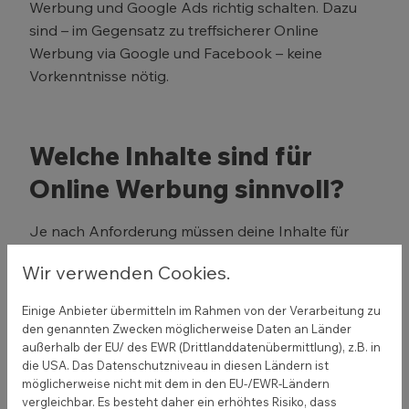
Werbung und Google Ads richtig schalten. Dazu
sind – im Gegensatz zu treffsicherer Online
Werbung via Google und Facebook – keine
Vorkenntnisse nötig.
Welche Inhalte sind für
Online Werbung sinnvoll?
Je nach Anforderung müssen deine Inhalte für
Facebook, Instagram oder Google Ads gestaltet
Wir verwenden Cookies.
sein. Für Postings auf Social Media eignen sich
qualitativ hochwertige Fotos und Videos. Diese
Einige Anbieter übermitteln im Rahmen von der Verarbeitung zu
können direkt auf deine Produkte oder eine
den genannten Zwecken möglicherweise Daten an Länder
Werbebotschaft hinweisen, die du platzieren
außerhalb der EU/ des EWR (Drittlanddatenübermittlung), z.B. in
die USA. Das Datenschutzniveau in diesen Ländern ist
möchtest. Für Google Ads sind Inhalte auf deiner
möglicherweise nicht mit dem in den EU-/EWR-Ländern
Website interessanter. Hier lassen sich konkrete
vergleichbar. Es besteht daher ein erhöhtes Risiko, dass