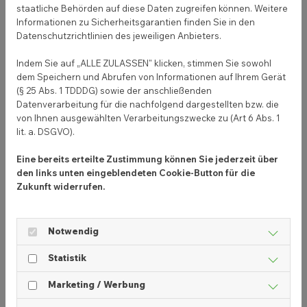
Links, beispielsweise auf deine Produktübersicht,
staatliche Behörden auf diese Daten zugreifen können. Weitere
bewerben. Das richtige Schalten einer Google Ad
Informationen zu Sicherheitsgarantien finden Sie in den
Datenschutzrichtlinien des jeweiligen Anbieters.
bedeutet, mit seiner Anzeige große
Aufmerksamkeit auf Google zu erreichen.
Indem Sie auf „ALLE ZULASSEN" klicken, stimmen Sie sowohl
dem Speichern und Abrufen von Informationen auf Ihrem Gerät
(§ 25 Abs. 1 TDDDG) sowie der anschließenden
Datenverarbeitung für die nachfolgend dargestellten bzw. die
Unterschiedliche Werbeformen auf
von Ihnen ausgewählten Verarbeitungszwecke zu (Art 6 Abs. 1
Facebook:
lit. a. DSGVO).
Bild
Eine bereits erteilte Zustimmung können Sie jederzeit über
Video
den links unten eingeblendeten Cookie-Button für die
Slideshow (mehrere Bilder in der Rotation)
Zukunft widerrufen.
Carousel (bis zu zehn Bilder mit Links versehen)
Instant Experience (Vollbild-Format-Anzeige für
Notwendig
mobil)
Collection (mehrere Produkte in einer Vorschau)
Statistik
Marketing / Werbung