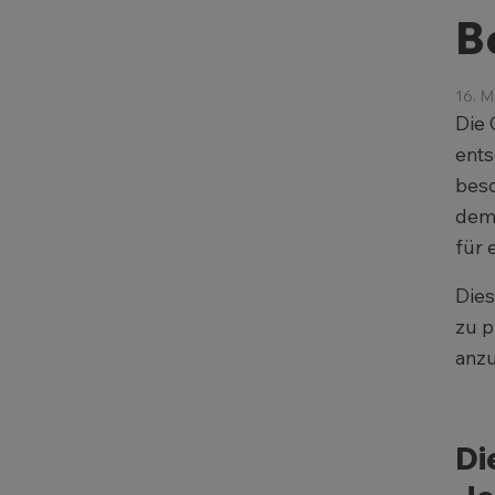
B
16. M
Die 
ents
besc
dem 
für 
Dies
zu p
anzu
Di