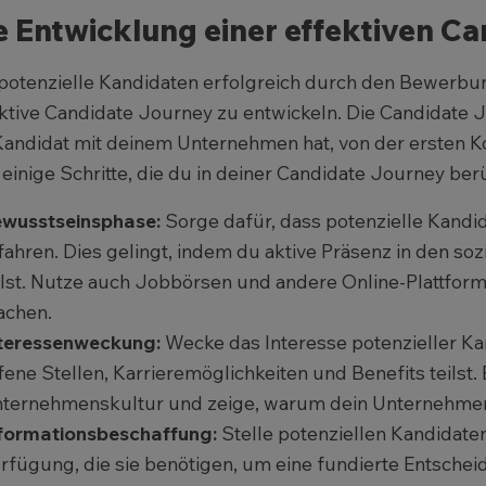
e Entwicklung einer effektiven C
otenzielle Kandidaten erfolgreich durch den Bewerbung
ktive Candidate Journey zu entwickeln. Die Candidate J
Kandidat mit deinem Unternehmen hat, von der ersten Ko
 einige Schritte, die du in deiner Candidate Journey berü
wusstseinsphase:
Sorge dafür, dass potenzielle Kand
fahren. Dies gelingt, indem du aktive Präsenz in den soz
ilst. Nutze auch Jobbörsen und andere Online-Plattfo
chen.
teressenweckung:
Wecke das Interesse potenzieller K
fene Stellen, Karrieremöglichkeiten und Benefits teilst. B
ternehmenskultur und zeige, warum dein Unternehmen ei
formationsbeschaffung:
Stelle potenziellen Kandidaten
rfügung, die sie benötigen, um eine fundierte Entschei