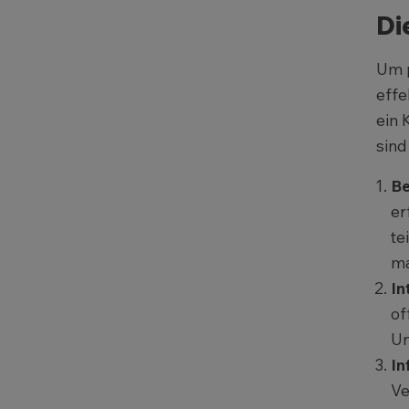
Di
Um p
effe
ein 
sind
Be
er
te
ma
In
of
Un
In
Ve