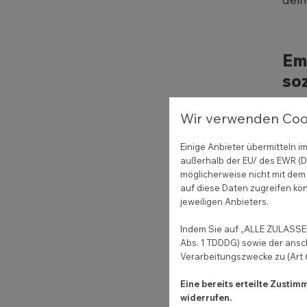
Emp
so
Das
Wir verwenden Coo
Durc
Gesc
Einige Anbieter übermitteln
außerhalb der EU/ des EWR (Dr
attr
möglicherweise nicht mit dem 
eine
auf diese Daten zugreifen kön
jeweiligen Anbieters.
Indem Sie auf „ALLE ZULASSEN
Di
Abs. 1 TDDDG) sowie der ansc
Verarbeitungszwecke zu (Art 6 
Ma
Eine bereits erteilte Zusti
widerrufen.
Die 