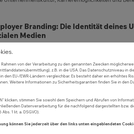
loyer Branding: Die Identität deines
zialen Medien
Employer Branding
spielt eine wichtige Rolle bei der G
kies.
h eine gezielte Präsenz in den sozialen Medien kannst 
hichten von Mitarbeitern, zeige positive Erfahrungen 
 im Rahmen von der Verarbeitung zu den genannten Zwecken möglicherwe
ittlanddatenübermittlung), z.B. in die USA. Das Datenschutzniveau in di
aktiven Arbeitgeber
. Durch konsistentes Branding auf 
in den EU-/EWR-Ländern vergleichbar. Es besteht daher ein erhöhtes Ris
 starke Markenidentität aufbauen und das Interesse pot
nen. Weitere Informationen zu Sicherheitsgarantien finden Sie in den D
" klicken, stimmen Sie sowohl dem Speichern und Abrufen von Informati
e Candidate Experience und der Ei
hließenden Datenverarbeitung für die nachfolgend dargestellten bzw. d
Abs. 1 lit. a. DSGVO).
rketing
mmung können Sie jederzeit über den links unten eingeblendeten Cooki
Candidate Experience beschreibt die
Erfahrung, die B