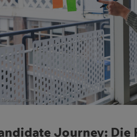
:
Magnet.me
,
Unsplash
andidate Journey: Die 