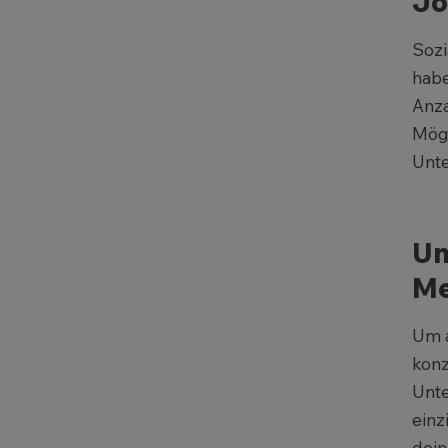
Jo
Sozi
habe
Anza
Mögl
Unte
Un
Me
Um a
konz
Unte
einz
dein