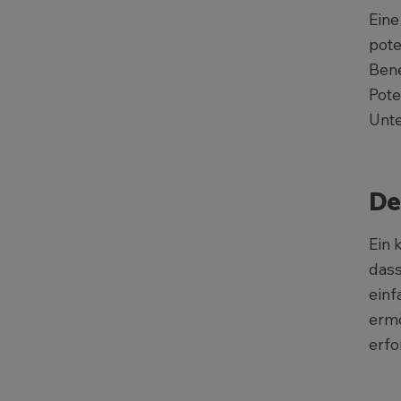
Eine
pote
Bene
Pote
Unte
De
Ein 
dass
einf
ermö
erfo