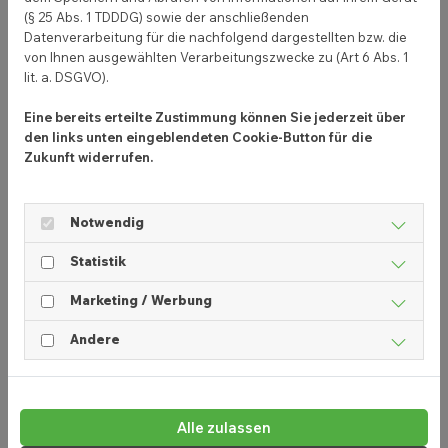
Das Design deiner Website und dein Branding sind
(§ 25 Abs. 1 TDDDG) sowie der anschließenden
eng miteinander verknüpft. Deine Website sollte
Datenverarbeitung für die nachfolgend dargestellten bzw. die
von Ihnen ausgewählten Verarbeitungszwecke zu (Art 6 Abs. 1
ein Spiegelbild deiner Marke sein, mit konsistenten
lit. a. DSGVO).
Farben, Schriftarten und Bildern.
Eine bereits erteilte Zustimmung können Sie jederzeit über
Aber was bedeutet das genau? Lass uns das
den links unten eingeblendeten Cookie-Button für die
genauer betrachten.
Zukunft widerrufen.
Notwendig
Responsive Design
Statistik
Responsive Design ist ein Ansatz im Webdesign,
der dafür sorgt, dass Websites
auf verschiedenen
Marketing / Werbung
Geräten
gut aussehen und funktionieren. Da immer
Andere
mehr Menschen ihre Smartphones verwenden, um
online zu surfen, ist es wichtig, dass deine Website
mobilfreundlich ist. Website-Baukästen bieten in
der Regel responsive Design-Vorlagen an, sodass
Alle zulassen