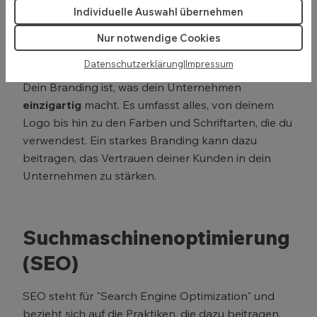
du dir darüber keine Sorgen machen musst.
Individuelle Auswahl übernehmen
Nur notwendige Cookies
Branding
Datenschutzerklärung
|
Impressum
Dein Branding ist, was dein Unternehmen
einzigartig
macht. Es umfasst alles, von deinem
Logo bis hin zu den Farben und Schriftarten, die du
verwendest. Ein starkes Branding kann dazu
beitragen, das Vertrauen deiner Kunden in dein
Unternehmen zu stärken.
Suchmaschinenoptimierung
(SEO)
SEO steht für "Search Engine Optimization" und
bezieht sich auf die Praktiken, die dazu beitragen,