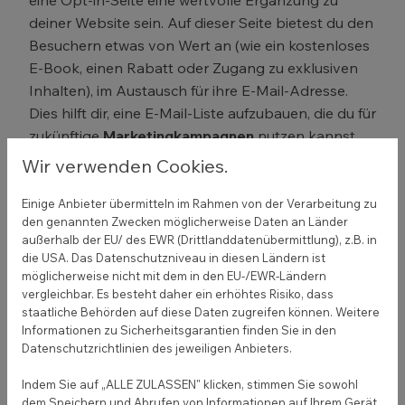
eine Opt-in-Seite eine wertvolle Ergänzung zu
deiner Website sein. Auf dieser Seite bietest du den
Besuchern etwas von Wert an (wie ein kostenloses
E-Book, einen Rabatt oder Zugang zu exklusiven
Inhalten), im Austausch für ihre E-Mail-Adresse.
Dies hilft dir, eine E-Mail-Liste aufzubauen, die du für
zukünftige
Marketingkampagnen
nutzen kannst.
Wir verwenden Cookies.
Indem du diese Seiten erstellst und sie mit
hochwertigen Inhalten füllst, kannst du eine
Einige Anbieter übermitteln im Rahmen von der Verarbeitung zu
effektive Website erstellen, die deine Marke
den genannten Zwecken möglicherweise Daten an Länder
repräsentiert, deine Angebote hervorhebt und es
außerhalb der EU/ des EWR (Drittlanddatenübermittlung), z.B. in
die USA. Das Datenschutzniveau in diesen Ländern ist
einfach macht, mit dir in Kontakt zu treten.
möglicherweise nicht mit dem in den EU-/EWR-Ländern
vergleichbar. Es besteht daher ein erhöhtes Risiko, dass
staatliche Behörden auf diese Daten zugreifen können. Weitere
Informationen zu Sicherheitsgarantien finden Sie in den
Was ist beim Webdesign
Datenschutzrichtlinien des jeweiligen Anbieters.
und Branding zu beachten?
Indem Sie auf „ALLE ZULASSEN" klicken, stimmen Sie sowohl
dem Speichern und Abrufen von Informationen auf Ihrem Gerät