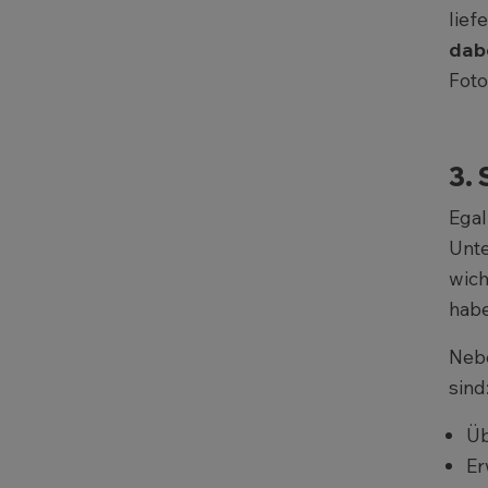
lief
dab
Foto
3. 
Egal
Unt
wich
habe
Nebe
sind
Üb
Er