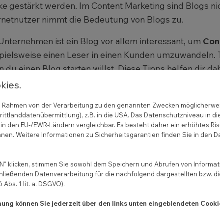
e gestärkt werden. Im Content Marketing sind Blogs n
rnetnutzer nimmt die Bedeutung von Blogs zu.
Unternehmen ist ein Blog vor allem interessant, um
Conv
pielsweise einen Leser in einen Kunden umzuwandeln. T
 du einen Blog starten willst. Diese Tipps helfen dir dab
kies.
 im Rahmen von der Verarbeitung zu den genannten Zwecken möglicherwe
rum Unternehmen einen Blog star
ittlanddatenübermittlung), z.B. in die USA. Das Datenschutzniveau in di
in den EU-/EWR-Ländern vergleichbar. Es besteht daher ein erhöhtes Ris
nen. Weitere Informationen zu Sicherheitsgarantien finden Sie in den D
n Blog schreiben schon lange nicht mehr nur Privatpers
n potenziellen Kunden über
Corporate Blogs
(Unternehm
eting Kanal. Dementsprechend werden auf Blogs
Info
" klicken, stimmen Sie sowohl dem Speichern und Abrufen von Informati
hließenden Datenverarbeitung für die nachfolgend dargestellten bzw. d
endung oder
Hintergrundwissen
veröffentlicht. Gleich
Abs. 1 lit. a. DSGVO).
um gehen, das
Image als Arbeitgeber
zu pflegen oder
mmung können Sie jederzeit über den links unten eingeblendeten Cooki
gen.