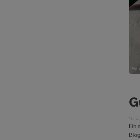
Foto
G
15. J
Ein 
Blog