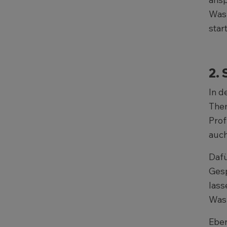
Was 
star
2. 
In d
Them
Prof
auch
Dafü
Gesp
lass
Was 
Eben