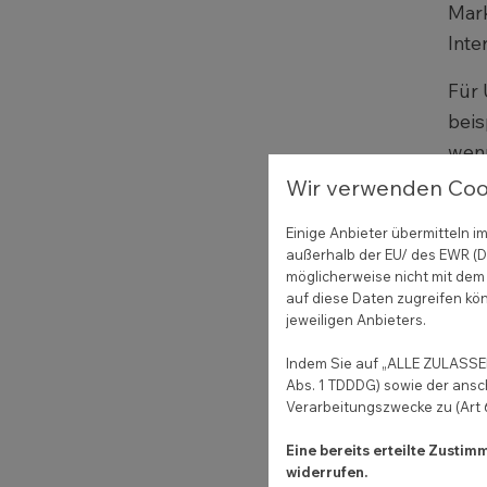
Mark
Inte
Für 
beis
wenn
Wir verwenden Coo
Einige Anbieter übermitteln
Wa
außerhalb der EU/ des EWR (Dr
möglicherweise nicht mit dem 
auf diese Daten zugreifen kön
Eine
jeweiligen Anbieters.
ihre
Mark
Indem Sie auf „ALLE ZULASSEN
Abs. 1 TDDDG) sowie der ansc
Anw
Verarbeitungszwecke zu (Art 6 
dar
Eine bereits erteilte Zusti
blog
widerrufen.