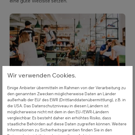
eine gute Website setzen.
Wir verwenden Cookies.
Kreative Ideen für dein Restaurant
Einige Anbieter übermitteln im Rahmen von der Verarbeitung zu
Marketing
den genannten Zwecken möglicherweise Daten an Länder
außerhalb der EU/ des EWR (Drittlanddatenübermittlung), z.B. in
29. Oktober 2020
die USA. Das Datenschutzniveau in diesen Ländern ist
Tolle Speisekarte, schöne Location und guter
möglicherweise nicht mit dem in den EU-/EWR-Ländern
vergleichbar. Es besteht daher ein erhöhtes Risiko, dass
Service – trotzdem könnten es mehr Gäste sein?
staatliche Behörden auf diese Daten zugreifen können. Weitere
Die Lösung: kreatives Restaurant Marketing.
Informationen zu Sicherheitsgarantien finden Sie in den