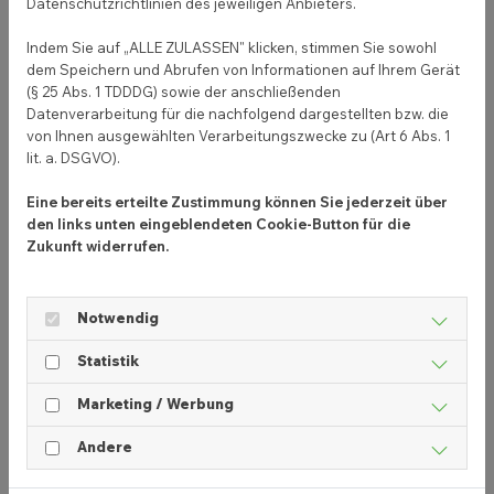
Datenschutzrichtlinien des jeweiligen Anbieters.
Indem Sie auf „ALLE ZULASSEN" klicken, stimmen Sie sowohl
dem Speichern und Abrufen von Informationen auf Ihrem Gerät
(§ 25 Abs. 1 TDDDG) sowie der anschließenden
Datenverarbeitung für die nachfolgend dargestellten bzw. die
von Ihnen ausgewählten Verarbeitungszwecke zu (Art 6 Abs. 1
lit. a. DSGVO).
Eine bereits erteilte Zustimmung können Sie jederzeit über
den links unten eingeblendeten Cookie-Button für die
Zukunft widerrufen.
Lohnt sich Restaurant Werbung im
Internet?
Notwendig
10. September 2020
Statistik
Leckeres Essen und guter Service machen noch
kein erfolgreiches Restaurant. Ist Online Werbung
Marketing / Werbung
die Lösung? Wir verraten dir, ob es sich lohn...
Andere