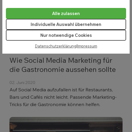
Alle zulassen
Individuelle Auswahl übernehmen
Nur notwendige Cookies
Datenschutzerklärung
|
Impressum
Wie Social Media Marketing für
die Gastronomie aussehen sollte
02. Juni 2020
Auf Social Media aufzufallen ist für Restaurants,
Bars und Cafés nicht leicht. Passende Marketing-
Tricks für die Gastronomie können helfen.