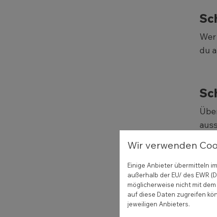
Sch
Wer 
du a
Sch
Über
auss
Wir verwenden Coo
Sch
Einige Anbieter übermitteln
außerhalb der EU/ des EWR (Dr
Über
möglicherweise nicht mit dem 
auf diese Daten zugreifen kön
dabe
jeweiligen Anbieters.
komm