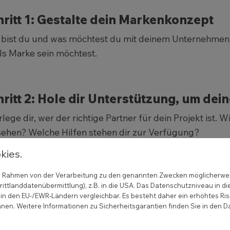
ritt 1: Gestalte dein Markenkonzept
bist du und was möchtest du mit deinem Unternehmen r
ls Marke sein möchtest.
ritt 2: Hole dir Unterstützung, um dein
lege dir, wer der richtige Partner für dein Projekt ist. 
ehen? Welche Hilfen stehen dir zur Verfügung?
kies.
ritt 3: Lege deine digitale Kommunikat
 im Rahmen von der Verarbeitung zu den genannten Zwecken möglicherwe
ittlanddatenübermittlung), z.B. in die USA. Das Datenschutzniveau in di
 welche Kanäle möchtest du mit potenziellen Kunden 
in den EU-/EWR-Ländern vergleichbar. Es besteht daher ein erhöhtes Ris
nen. Weitere Informationen zu Sicherheitsgarantien finden Sie in den D
i im Zentrum deiner Aktivitäten stehen. Möchtest du d
unizieren? Möchtest du Anzeigen schalten? Wie sieht