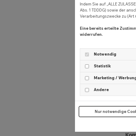
Indem Sie auf „ALLE ZULASSEN
Abs. 1 TDDDG) sowie der ansc
Verarbeitungszwecke zu (Art 6 
Sch
Eine bereits erteilte Zusti
widerrufen.
Wie 
einz
Notwendig
Statistik
Sch
Marketing / Werbun
Im l
Andere
werd
Kund
Nur notwendige Coo
In d
Komm