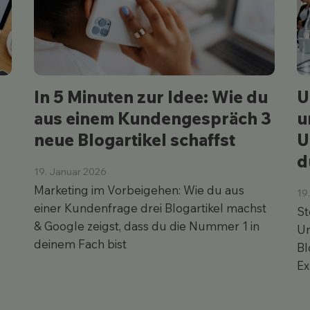
In 5 Minuten zur Idee: Wie du
U
aus einem Kundengespräch 3
u
neue Blogartikel schaffst
U
d
19. Januar 2026
Marketing im Vorbeigehen: Wie du aus
19
s
einer Kundenfrage drei Blogartikel machst
St
& Google zeigst, dass du die Nummer 1 in
Un
deinem Fach bist
Bl
Ex