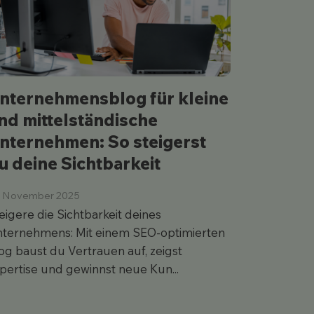
nternehmensblog für kleine
Keine 
nd mittelständische
Diese 5
nternehmen: So steigerst
du unb
u deine Sichtbarkeit
04. Novemb
Unsichtbar
. November 2025
Vermeide 5
eigere die Sichtbarkeit deines
Einträge, 
ternehmens: Mit einem SEO-optimierten
mobile Ans
og baust du Vertrauen auf, zeigst
pertise und gewinnst neue Kun...