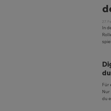
d
27. F
In d
Roll
spie
Di
du
Für 
Nur 
du e