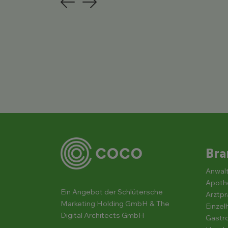
Previous
Next
Bra
Anwalt
Apoth
Ein Angebot der Schlütersche
Arztpr
Marketing Holding GmbH & The
Einzel
Digital Architects GmbH
Gastro