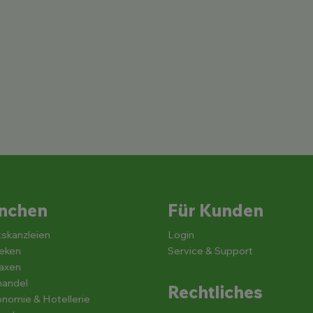
nchen
Für Kunden
skanzleien
Login
eken
Service & Support
axen
handel
Rechtliches
nomie & Hotellerie