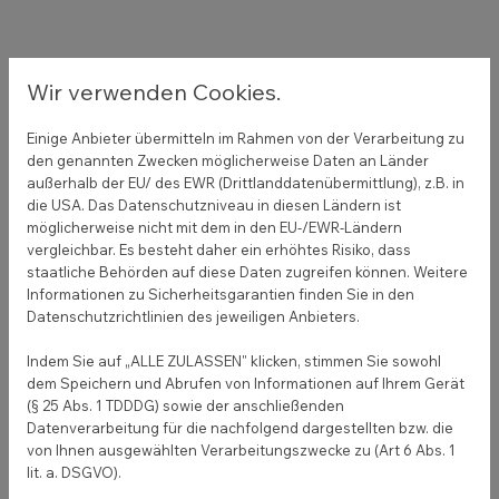
Startup Blog erstellen
Wir verwenden Cookies.
Auf der anderen Seite steht deine Leistung als
Einige Anbieter übermitteln im Rahmen von der Verarbeitung zu
Texter für einen Startup Blog. Einen Blog erstellen
den genannten Zwecken möglicherweise Daten an Länder
dauert nicht lange, ihn zu füllen, ist zeitaufwendig
außerhalb der EU/ des EWR (Drittlanddatenübermittlung), z.B. in
und eine wichtige Sache. Prüfe per Keyword
die USA. Das Datenschutzniveau in diesen Ländern ist
Recherche, welche Themen rund um dein Startup
möglicherweise nicht mit dem in den EU-/EWR-Ländern
vergleichbar. Es besteht daher ein erhöhtes Risiko, dass
Konzept Menschen auf Google bewegt. Schreibe
staatliche Behörden auf diese Daten zugreifen können. Weitere
gezielte Inhalte auf Suchanfragen, um Menschen
Informationen zu Sicherheitsgarantien finden Sie in den
auf deine Seite zu locken. Du brauchst bereits
Datenschutzrichtlinien des jeweiligen Anbieters.
vorgefertigte Textideen, die du lediglich mit den
Indem Sie auf „ALLE ZULASSEN" klicken, stimmen Sie sowohl
richtigen Schlüsselwörtern befüttern möchtest?
dem Speichern und Abrufen von Informationen auf Ihrem Gerät
Hier hilft dir das Marketing System COCO, um mit
(§ 25 Abs. 1 TDDDG) sowie der anschließenden
deinem Blog schneller Reichweite zu erzeugen.
Datenverarbeitung für die nachfolgend dargestellten bzw. die
von Ihnen ausgewählten Verarbeitungszwecke zu (Art 6 Abs. 1
lit. a. DSGVO).