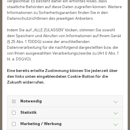
vergleichbar. Es besteht daher ein erhöhtes Risiko, dass
staatliche Behörden auf diese Daten zugreifen können. Weitere
Informationen zu Sicherheitsgarantien finden Sie in den
Datenschutzrichtlinien des jeweiligen Anbieters.
Telefon
*
Indem Sie auf „ALLE ZULASSEN" klicken, stimmen Sie sowohl
dem Speichern und Abrufen von Informationen auf Ihrem Gerät
(§ 25 Abs. 1 TDDDG) sowie der anschließenden
Datenverarbeitung für die nachfolgend dargestellten bzw. die
von Ihnen ausgewählten Verarbeitungszwecke zu (Art 6 Abs. 1
lit. a. DSGVO).
Newsletter-Anmeldung (MKT)
Ich möchte über aktuelle Marketing-Themen und neue
Eine bereits erteilte Zustimmung können Sie jederzeit über
Webinare von der Schlüterschen und COCO
den links unten eingeblendeten Cookie-Button für die
benachrichtigt werden.
Zukunft widerrufen.
Datenschutz
*
Notwendig
Ich habe die Datenschutzbedingungen zur Kenntnis
genommen und akzeptiere diese hiermit ausdrücklich.
Statistik
Marketing / Werbung
Einwilligung
*